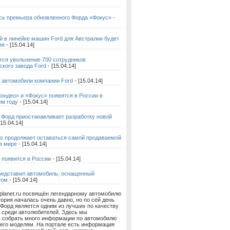
сь премьера обновленного Форда «Фокус»
-
 в линейке машин Ford для Австралии будет
ия
- [15.04.14]
тся увольнение 700 сотрудников
кого завода Ford
- [15.04.14]
 автомобили компании Ford
- [15.04.14]
ондео» и «Фокус» появятся в России в
м году
- [15.04.14]
 Форд приостанавливает разработку новой
[15.04.14]
us продолжает оставаться самой продаваемой
в мире
- [15.04.14]
 появится в России
- [15.04.14]
редставил автомобиль, оснащенный
том
- [15.04.14]
planet.ru посвящён легендарному автомобилю
тория началась очень давно, но по сей день
Форд является одним из лучших по качеству
 среди автолюбителей. Здесь мы
ь собрать много информации по автомобилю
 его моделям. На портале есть информация