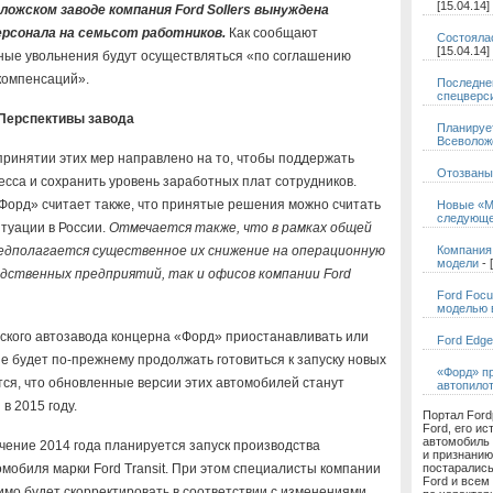
[15.04.14]
ложском заводе компания Ford Sollers вынуждена
сонала на семьсот работников.
Как сообщают
Состояла
[15.04.14]
ные увольнения будут осуществляться «по соглашению
компенсаций».
Последней
спецверс
Перспективы завода
Планируе
Всеволожс
принятии этих мер направлено на то, чтобы поддержать
Отозваны
сса и сохранить уровень заработных плат сотрудников.
Форд» считает также, что принятые решения можно считать
Новые «М
следующе
туации в России.
Отмечается также, что в рамках общей
дполагается существенное их снижение на операционную
Компания
модели
- 
водственных предприятий, так и офисов компании Ford
Ford Foc
моделью 
ского автозавода концерна «Форд» приостанавливать или
Ford Edge
е будет по-прежнему продолжать готовиться к запуску новых
«Форд» п
тся, что обновленные версии этих автомобилей станут
автопило
в 2015 году.
Портал Ford
Ford, его ис
автомобиль 
течение 2014 года планируется запуск производства
и признанию
мобиля марки Ford Transit. При этом специалисты компании
постаралис
Ford и всем
имо будет скорректировать в соответствии с изменениями