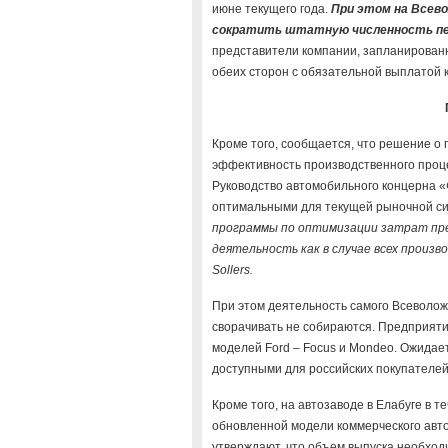
июне текущего года.
При этом на Всево
сократить штатную численность пер
представители компании, запланирован
обеих сторон с обязательной выплатой 
Кроме того, сообщается, что решение о 
эффективность производственного проце
Руководство автомобильного концерна «
оптимальными для текущей рыночной си
программы по оптимизации затрат пре
деятельность как в случае всех произ
Sollers.
При этом деятельность самого Всеволож
сворачивать не собираются. Предприяти
моделей Ford – Focus и Mondeo. Ожидае
доступными для российских покупателей 
Кроме того, на автозаводе в Елабуге в 
обновленной модели коммерческого авто
утверждают, что объем выпуска необход